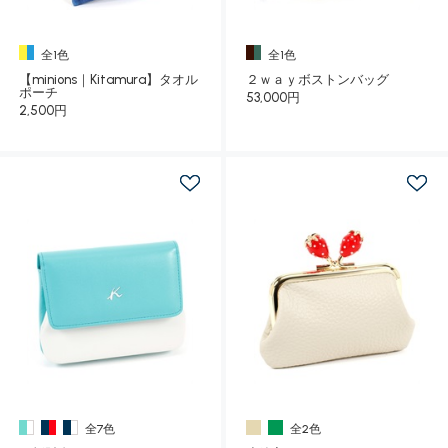
全1色
全1色
【minions｜Kitamura】タオル
２ｗａｙボストンバッグ
ポーチ
53,000円
2,500円
全7色
全2色