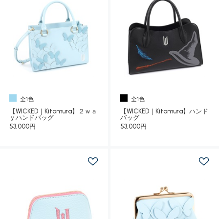
全1色
全1色
【WICKED｜Kitamura】２ｗａ
【WICKED｜Kitamura】ハンド
ｙハンドバッグ
バッグ
53,000円
53,000円