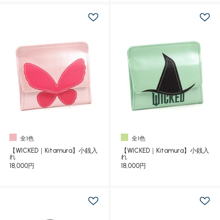
全1色
全1色
【WICKED｜Kitamura】小銭入
【WICKED｜Kitamura】小銭入
れ
れ
18,000円
18,000円