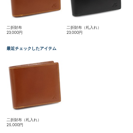
二折財布
二折財布（札入れ）
長
23,000円
23,000円
27
最近チェックしたアイテム
二折財布（札入れ）
25,000円