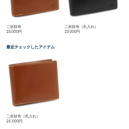
二折財布
二折財布（札入れ）
長
23,000円
23,000円
27
最近チェックしたアイテム
二折財布（札入れ）
25,000円