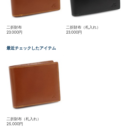
二折財布
二折財布（札入れ）
長
23,000円
23,000円
27
最近チェックしたアイテム
二折財布（札入れ）
25,000円