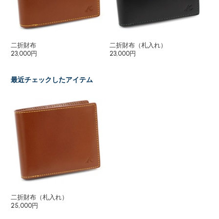
二折財布
二折財布（札入れ）
長
23,000円
23,000円
27
最近チェックしたアイテム
二折財布（札入れ）
25,000円