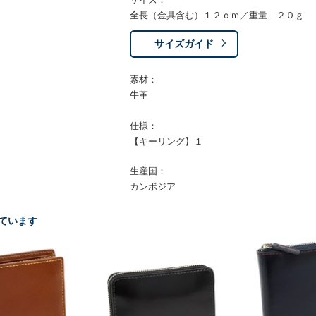
全長（金具含む）１２ｃｍ／重量 ２０ｇ
サイズガイド
素材：
牛革
仕様：
【キーリング】１
生産国：
カンボジア
ています