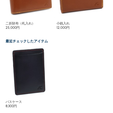
二折財布（札入れ）
小銭入れ
小
25,000円
12,000円
11,
最近チェックしたアイテム
パスケース
8,300円