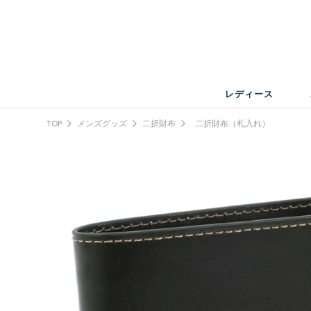
レディース
TOP
メンズグッズ
二折財布
二折財布（札入れ）