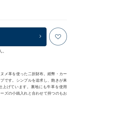
ん。
むヌメ革を使った二折財布。紙幣・カー
イプです。シンプルを追求し、飽きが来
仕上げています。裏地にも牛革を使用
リーズの小銭入れと合わせて持つのもお