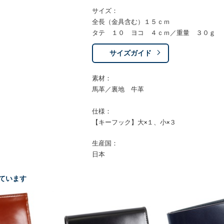
サイズ：
全長（金具含む）１５ｃｍ
タテ １０ ヨコ ４ｃｍ／重量 ３０ｇ
サイズガイド
素材：
馬革／裏地 牛革
仕様：
【キーフック】大×１、小×３
生産国：
日本
ています