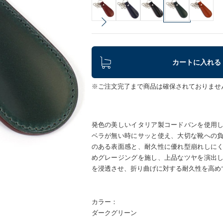
カートに入れる
※ご注文完了まで商品は確保されておりませ
発色の美しいイタリア製コードバンを使用
ベラが無い時にサッと使え、大切な靴への
のある表面感と、耐久性に優れ型崩れしに
めグレージングを施し、上品なツヤを演出
を浸透させ、折り曲げに対する耐久性を高め
カラー：
ダークグリーン