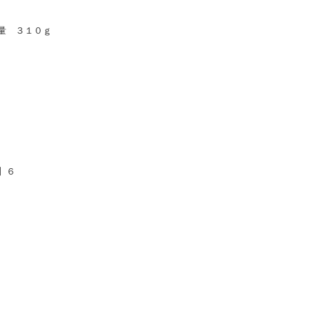
量 ３１０ｇ
】６