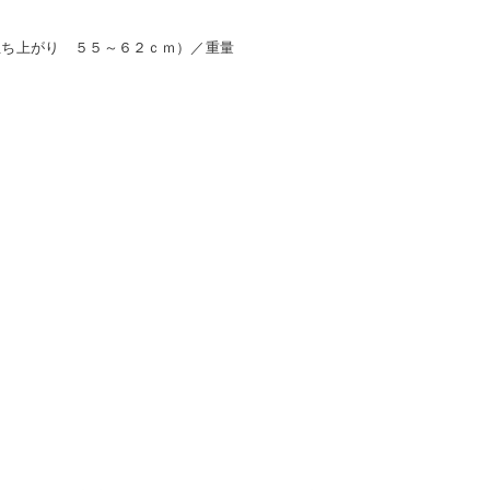
立ち上がり ５５～６２ｃｍ）／重量