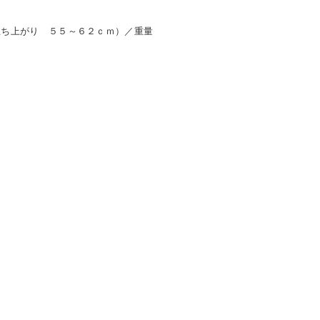
立ち上がり ５５～６２ｃｍ）／重量