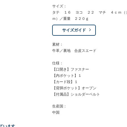
サイズ：
タテ １６ ヨコ ２２ マチ ４ｃｍ（
ｍ）／重量 ２２０ｇ
サイズガイド
素材：
牛革／裏地 合皮スエード
仕様：
【口開き】ファスナー
【内ポケット】１
【カード段】１
【背胴ポケット】オープン
【付属品】ショルダーベルト
生産国：
中国
ています