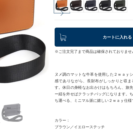
カートに入れる
※ご注文完了まで商品は確保されておりませ
ヌメ調のマットな牛革を使用した２ｗａｙ
感でありながら、長財布がしっかりと収ま
す。休日の身軽なお出かけはもちろん、旅
ー紐を外せばクラッチバッグになります。
ち運べる、ミニマル派に嬉しい２ｗａｙ仕様
カラー：
ブラウン／イエローステッチ