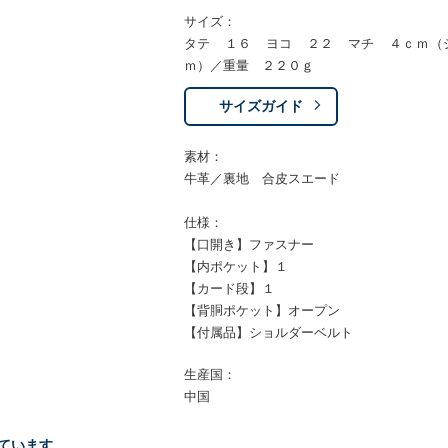
サイズ：
タテ １６ ヨコ ２２ マチ ４ｃｍ（
ｍ）／重量 ２２０ｇ
サイズガイド
素材：
牛革／裏地 合皮スエード
仕様：
【口開き】ファスナー
【内ポケット】１
【カード段】１
【背胴ポケット】オープン
【付属品】ショルダーベルト
生産国：
中国
ています