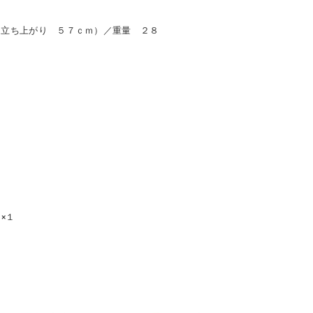
（立ち上がり ５７ｃｍ）／重量 ２８
×１