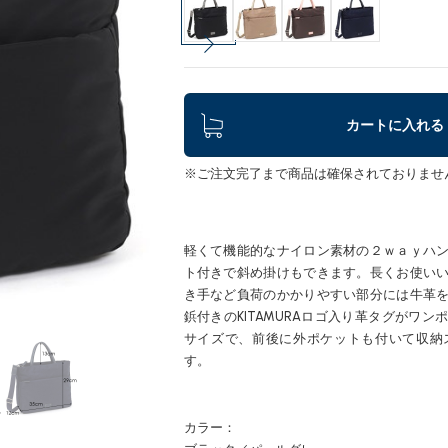
カートに入れる
※ご注文完了まで商品は確保されておりませ
軽くて機能的なナイロン素材の２ｗａｙハ
ト付きで斜め掛けもできます。長くお使い
き手など負荷のかかりやすい部分には牛革
鋲付きのKITAMURAロゴ入り革タグがワ
サイズで、前後に外ポケットも付いて収納
す。
カラー：