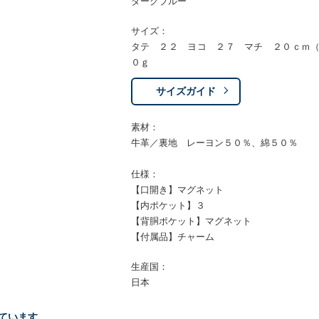
ダークブルー
サイズ：
タテ ２２ ヨコ ２７ マチ ２０ｃｍ
０ｇ
サイズガイド
素材：
牛革／裏地 レーヨン５０％、綿５０％
仕様：
【口開き】マグネット
【内ポケット】３
【背胴ポケット】マグネット
【付属品】チャーム
生産国：
日本
ています