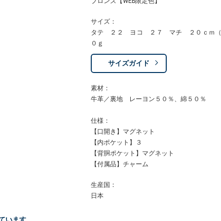
ブロンズ【WEB限定色】
サイズ：
タテ ２２ ヨコ ２７ マチ ２０ｃｍ
０ｇ
サイズガイド
素材：
牛革／裏地 レーヨン５０％、綿５０％
仕様：
【口開き】マグネット
【内ポケット】３
【背胴ポケット】マグネット
【付属品】チャーム
生産国：
日本
ています