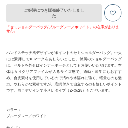
ご好評につき販売終了いたしまし
た
「セミショルダーバッグ/ブルーグレー／ホワイト」の在庫がありま
せん。
ハンドステッチ風デザインがポイントのセミショルダーバッグ。中央
には素押しでＫマークをあしらいました。付属のショルダーバッグ
は、ベルトを外せばインナーポーチとしてもお使いいただけます。本
体はＡ４クリアファイルが入るサイズ感で、通勤・通学にもおすす
め。合皮素材を使用しているので汚れや水濡れに強く、軽量なのも魅
力。やわらかな素材ですが、底鋲付きで自立するのも嬉しいポイント
です。同じデザインで小さいタイプ（Z-0628）もございます。
カラー：
ブルーグレー／ホワイト
サイズ：