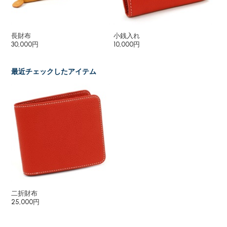
長財布
小銭入れ
パ
30,000円
10,000円
9,
最近チェックしたアイテム
二折財布
25,000円