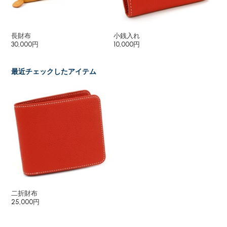
長財布
小銭入れ
パ
30,000円
10,000円
9,
最近チェックしたアイテム
二折財布
25,000円