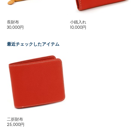
長財布
小銭入れ
パ
30,000円
10,000円
9,
最近チェックしたアイテム
二折財布
25,000円