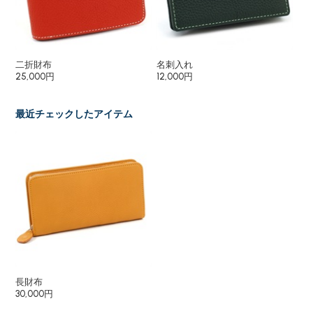
二折財布
名刺入れ
メ
25,000円
12,000円
9,
最近チェックしたアイテム
長財布
30,000円