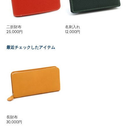
二折財布
名刺入れ
メ
25,000円
12,000円
9,
最近チェックしたアイテム
長財布
30,000円