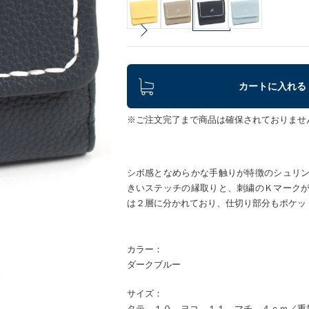
カートに入れる
※ご注文完了まで商品は確保されておりませ
シボ感となめらかな手触りが特徴のシュリ
きいステッチの縁取りと、刺繍のＫマーク
は２層に分かれており、仕切り部分もポケッ
カラー：
ダークブルー
サイズ：
タテ １０ ヨコ １１ マチ ４ｃｍ／重