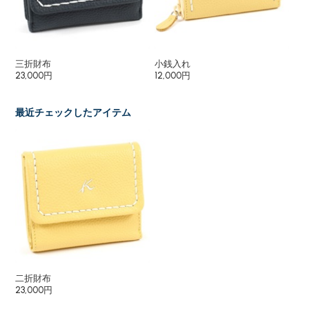
三折財布
小銭入れ
長
23,000円
12,000円
27
最近チェックしたアイテム
二折財布
23,000円