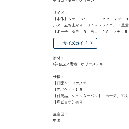
チョコ／ダークグリーン
サイズ：
【本体】タテ ３９ ヨコ ５５ マチ 
ルダー立ち上がり ３７～５５ｃｍ） ／重
【ポーチ】タテ ９ ヨコ ２５ マチ ５
サイズガイド
素材：
綿×合皮／裏地 ポリエステル
仕様：
【口開き】ファスナー
【内ポケット】６
【付属品】ショルダーベルト、ポーチ、底板
【底ビョウ】有り
生産国：
中国