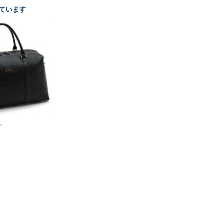
ています
グ