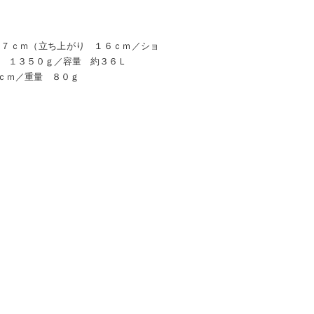
１７ｃｍ（立ち上がり １６ｃｍ／ショ
量 １３５０ｇ／容量 約３６Ｌ
ｃｍ／重量 ８０ｇ