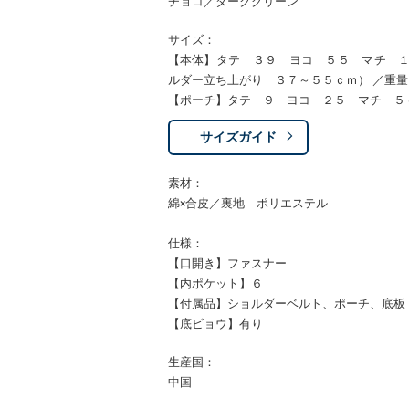
チョコ／ダークグリーン
サイズ：
【本体】タテ ３９ ヨコ ５５ マチ 
ルダー立ち上がり ３７～５５ｃｍ） ／重
【ポーチ】タテ ９ ヨコ ２５ マチ ５
サイズガイド
素材：
綿×合皮／裏地 ポリエステル
仕様：
【口開き】ファスナー
【内ポケット】６
【付属品】ショルダーベルト、ポーチ、底板
【底ビョウ】有り
生産国：
中国