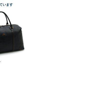
ています
グ