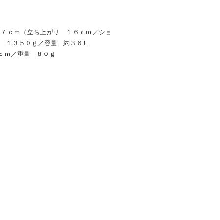
１７ｃｍ（立ち上がり １６ｃｍ／ショ
量 １３５０ｇ／容量 約３６Ｌ
ｃｍ／重量 ８０ｇ