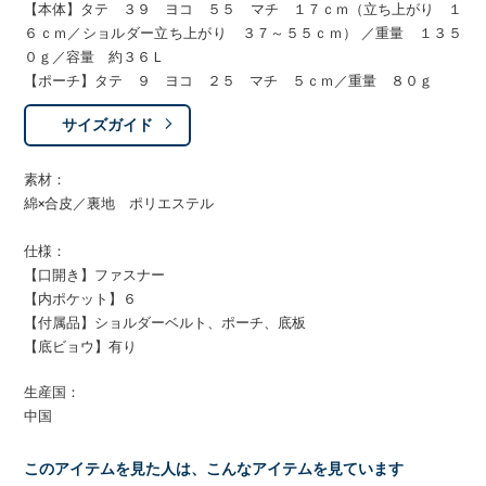
【本体】タテ ３９ ヨコ ５５ マチ １７ｃｍ（立ち上がり １
６ｃｍ／ショルダー立ち上がり ３７～５５ｃｍ） ／重量 １３５
０ｇ／容量 約３６Ｌ
【ポーチ】タテ ９ ヨコ ２５ マチ ５ｃｍ／重量 ８０ｇ
サイズガイド
素材：
綿×合皮／裏地 ポリエステル
仕様：
【口開き】ファスナー
【内ポケット】６
【付属品】ショルダーベルト、ポーチ、底板
【底ビョウ】有り
生産国：
中国
このアイテムを見た人は、こんなアイテムを見ています