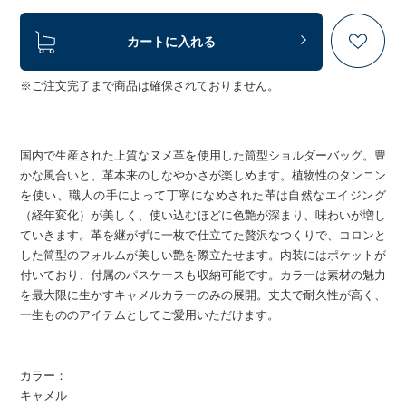
カートに入れる
※ご注文完了まで商品は確保されておりません。
国内で生産された上質なヌメ革を使用した筒型ショルダーバッグ。豊
かな風合いと、革本来のしなやかさが楽しめます。植物性のタンニン
を使い、職人の手によって丁寧になめされた革は自然なエイジング
（経年変化）が美しく、使い込むほどに色艶が深まり、味わいが増し
ていきます。革を継がずに一枚で仕立てた贅沢なつくりで、コロンと
した筒型のフォルムが美しい艶を際立たせます。内装にはポケットが
付いており、付属のパスケースも収納可能です。カラーは素材の魅力
を最大限に生かすキャメルカラーのみの展開。丈夫で耐久性が高く、
一生もののアイテムとしてご愛用いただけます。
カラー：
キャメル