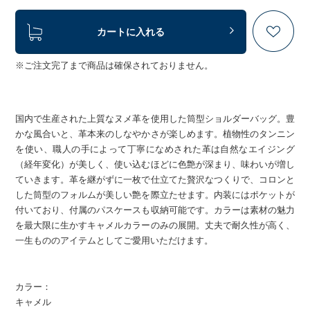
カートに入れる
※ご注文完了まで商品は確保されておりません。
国内で生産された上質なヌメ革を使用した筒型ショルダーバッグ。豊
かな風合いと、革本来のしなやかさが楽しめます。植物性のタンニン
を使い、職人の手によって丁寧になめされた革は自然なエイジング
（経年変化）が美しく、使い込むほどに色艶が深まり、味わいが増し
ていきます。革を継がずに一枚で仕立てた贅沢なつくりで、コロンと
した筒型のフォルムが美しい艶を際立たせます。内装にはポケットが
付いており、付属のパスケースも収納可能です。カラーは素材の魅力
を最大限に生かすキャメルカラーのみの展開。丈夫で耐久性が高く、
一生もののアイテムとしてご愛用いただけます。
カラー：
キャメル