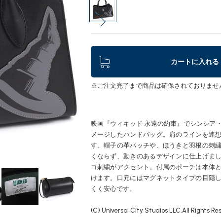
カートに入れる
※ご注文完了まで商品は確保されておりませ
映画『ウィキッド 永遠の約束』でシンシア
メージしたハンドバッグ。肩のラインを連
す。帽子の革パッチや、ほうきと羽根の刺
くならず、動きのあるデザインに仕上げま
ゴ刺繍がアクセント。付属のポーチは本体
けます。口元にはマグネットタイプの目隠
くく安心です。
(C) Universal City Studios LLC.All Rights Re