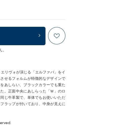
ん。
・エリヴォが演じる「エルファバ」をイ
想させるフォルムが特徴的なデザインで
繍をあしらい、ブラックカラーでも重た
した。正面中央にあしらった「Ｗ」のロ
と同じ牛革製で、単体でもお使いいただ
しフラップが付いており、中身が見えに
served.