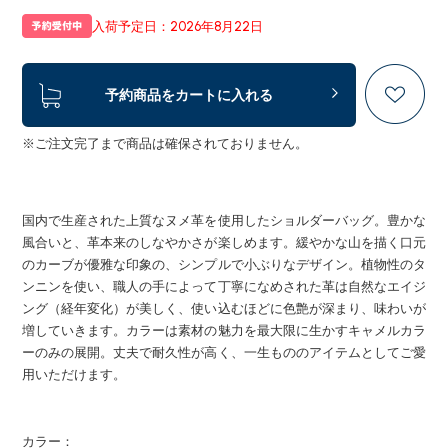
入荷予定日：2026年8月22日
予約商品をカートに入れる
※ご注文完了まで商品は確保されておりません。
国内で生産された上質なヌメ革を使用したショルダーバッグ。豊かな
風合いと、革本来のしなやかさが楽しめます。緩やかな山を描く口元
のカーブが優雅な印象の、シンプルで小ぶりなデザイン。植物性のタ
ンニンを使い、職人の手によって丁寧になめされた革は自然なエイジ
ング（経年変化）が美しく、使い込むほどに色艶が深まり、味わいが
増していきます。カラーは素材の魅力を最大限に生かすキャメルカラ
ーのみの展開。丈夫で耐久性が高く、一生もののアイテムとしてご愛
用いただけます。
カラー：