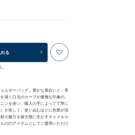
入れる
ん。
ショルダーバッグ。豊かな風合いと、革
山を描く口元のカーブが優雅な印象の、
ンニンを使い、職人の手によって丁寧に
化）が美しく、使い込むほどに色艶が深
素材の魅力を最大限に生かすキャメルカ
生もののアイテムとしてご愛用いただけ