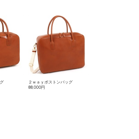
グ
２ｗａｙボストンバッグ
88,000円