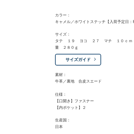
カラー：
キャメル／ホワイトステッチ【入荷予定日：8
サイズ：
タテ １９ ヨコ ２７ マチ １０ｃｍ
量 ２８０ｇ
サイズガイド
素材：
牛革／裏地 合皮スエード
仕様：
【口開き】ファスナー
【内ポケット】２
生産国：
日本