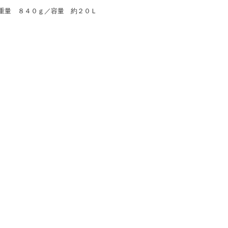
重量 ８４０ｇ／容量 約２０Ｌ