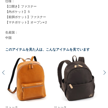
仕様：
【口開き】ファスナー
【内ポケット】５
【前胴ポケット】ファスナー
【マチポケット】オープン×２
生産国：
中国
このアイテムを見た人は、こんなアイテムを見ています
リュック
リュック
リ