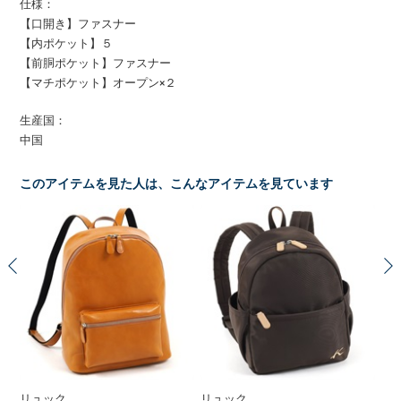
仕様：
【口開き】ファスナー
【内ポケット】５
【前胴ポケット】ファスナー
【マチポケット】オープン×２
生産国：
中国
このアイテムを見た人は、こんなアイテムを見ています
リュック
リュック
リ