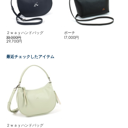
２ｗａｙハンドバッグ
ポーチ
２
33,000円
17,000円
25
29,700円
最近チェックしたアイテム
２ｗａｙハンドバッグ