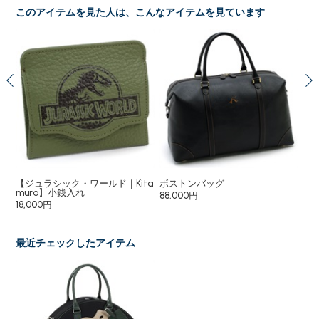
このアイテムを見た人は、こんなアイテムを見ています
チャ
【ジュラシック・ワールド｜Kita
ボストンバッグ
ボ
mura】小銭入れ
88,000円
20
18,000円
最近チェックしたアイテム