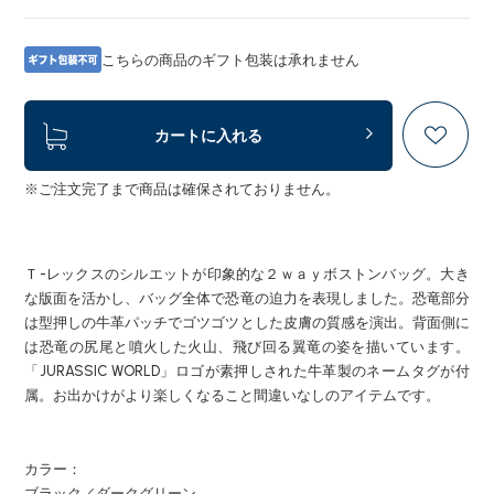
こちらの商品のギフト包装は承れません
カートに入れる
※ご注文完了まで商品は確保されておりません。
Ｔ-レックスのシルエットが印象的な２ｗａｙボストンバッグ。大き
な版面を活かし、バッグ全体で恐竜の迫力を表現しました。恐竜部分
は型押しの牛革パッチでゴツゴツとした皮膚の質感を演出。背面側に
は恐竜の尻尾と噴火した火山、飛び回る翼竜の姿を描いています。
「JURASSIC WORLD」ロゴが素押しされた牛革製のネームタグが付
属。お出かけがより楽しくなること間違いなしのアイテムです。
カラー：
ブラック／ダークグリーン