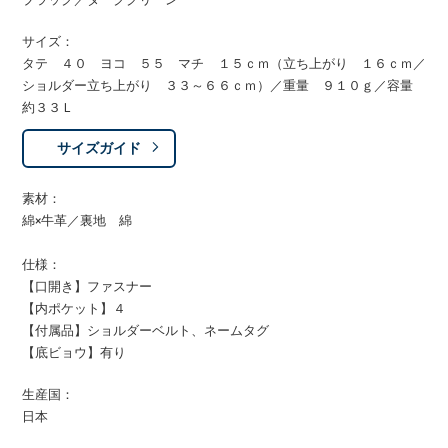
サイズ：
タテ ４０ ヨコ ５５ マチ １５ｃｍ（立ち上がり １６ｃｍ／
ショルダー立ち上がり ３３～６６ｃｍ）／重量 ９１０ｇ／容量
約３３Ｌ
サイズガイド
素材：
綿×牛革／裏地 綿
仕様：
【口開き】ファスナー
【内ポケット】４
【付属品】ショルダーベルト、ネームタグ
【底ビョウ】有り
生産国：
日本