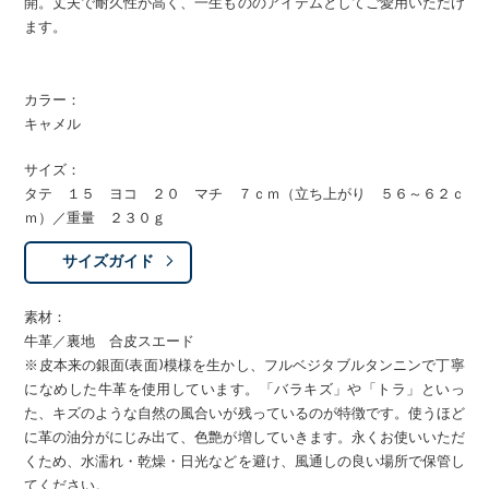
開。丈夫で耐久性が高く、一生もののアイテムとしてご愛用いただけ
ます。
カラー：
キャメル
サイズ：
タテ １５ ヨコ ２０ マチ ７ｃｍ（立ち上がり ５６～６２ｃ
ｍ）／重量 ２３０ｇ
サイズガイド
素材：
牛革／裏地 合皮スエード
※皮本来の銀面(表面)模様を生かし、フルベジタブルタンニンで丁寧
になめした牛革を使用しています。「バラキズ」や「トラ」といっ
た、キズのような自然の風合いが残っているのが特徴です。使うほど
に革の油分がにじみ出て、色艶が増していきます。永くお使いいただ
くため、水濡れ・乾燥・日光などを避け、風通しの良い場所で保管し
てください。