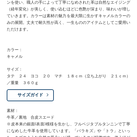
ンを使い、職人の手によって丁寧になめされた革は自然なエイジング
（経年変化）が美しく、使い込むほどに色艶が深まり、味わいが増し
ていきます。カラーは素材の魅力を最大限に生かすキャメルカラーの
みの展開。丈夫で耐久性が高く、一生もののアイテムとしてご愛用い
ただけます。
カラー：
キャメル
サイズ：
タテ ２４ ヨコ ２０ マチ １８ｃｍ（立ち上がり ２１ｃｍ）
／重量 ３６０ｇ
サイズガイド
素材：
牛革／裏地 合皮スエード
※皮本来の銀面(表面)模様を生かし、フルベジタブルタンニンで丁寧
になめした牛革を使用しています。「バラキズ」や「トラ」といっ