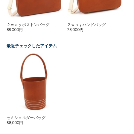
２ｗａｙボストンバッグ
２ｗａｙハンドバッグ
シ
88,000円
78,000円
48
最近チェックしたアイテム
セミショルダーバッグ
58,000円