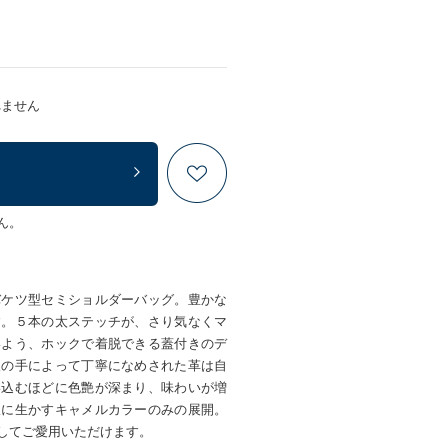
れません
ん。
バケツ型セミショルダーバッグ。豊かな
す。５本の太ステッチが、さり気なくマ
いよう、ホックで着脱できる蓋付きのデ
人の手によって丁寧になめされた革は自
い込むほどに色艶が深まり、味わいが増
限に生かすキャメルカラーのみの展開。
してご愛用いただけます。