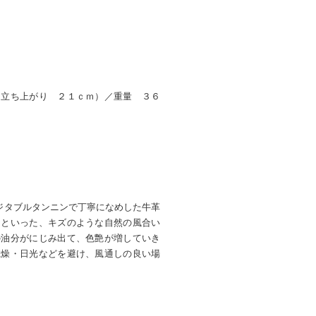
（立ち上がり ２１ｃｍ）／重量 ３６
ベジタブルタンニンで丁寧になめした牛革
」といった、キズのような自然の風合い
の油分がにじみ出て、色艶が増していき
乾燥・日光などを避け、風通しの良い場