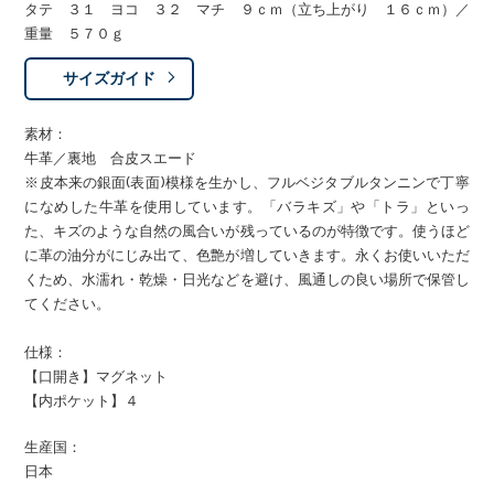
タテ ３１ ヨコ ３２ マチ ９ｃｍ（立ち上がり １６ｃｍ）／
重量 ５７０ｇ
サイズガイド
素材：
牛革／裏地 合皮スエード
※皮本来の銀面(表面)模様を生かし、フルベジタブルタンニンで丁寧
になめした牛革を使用しています。「バラキズ」や「トラ」といっ
た、キズのような自然の風合いが残っているのが特徴です。使うほど
に革の油分がにじみ出て、色艶が増していきます。永くお使いいただ
くため、水濡れ・乾燥・日光などを避け、風通しの良い場所で保管し
てください。
仕様：
【口開き】マグネット
【内ポケット】４
生産国：
日本