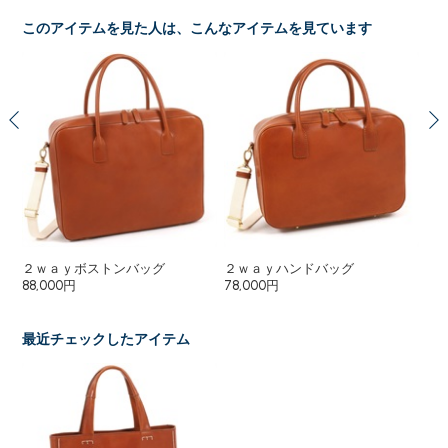
このアイテムを見た人は、こんなアイテムを見ています
２ｗａｙボストンバッグ
２ｗａｙハンドバッグ
シ
88,000円
78,000円
48
最近チェックしたアイテム