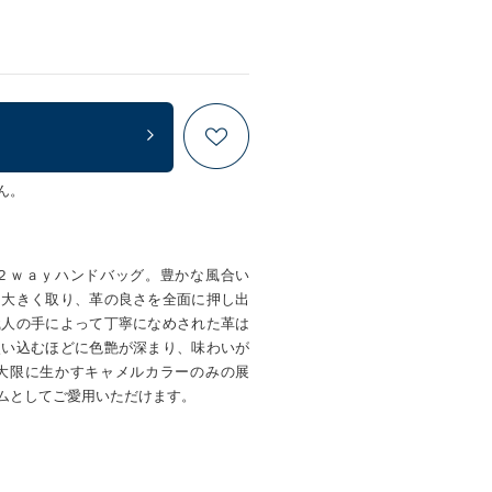
ん。
２ｗａｙハンドバッグ。豊かな風合い
を大きく取り、革の良さを全面に押し出
職人の手によって丁寧になめされた革は
使い込むほどに色艶が深まり、味わいが
大限に生かすキャメルカラーのみの展
ムとしてご愛用いただけます。