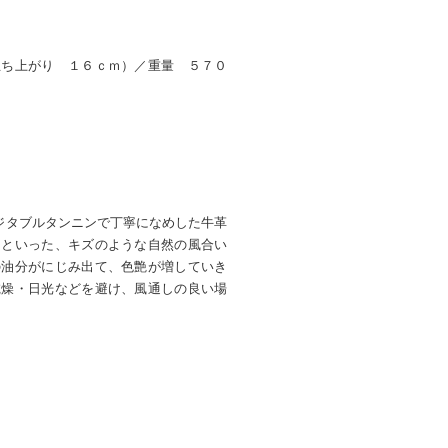
立ち上がり １６ｃｍ）／重量 ５７０
ベジタブルタンニンで丁寧になめした牛革
」といった、キズのような自然の風合い
の油分がにじみ出て、色艶が増していき
乾燥・日光などを避け、風通しの良い場