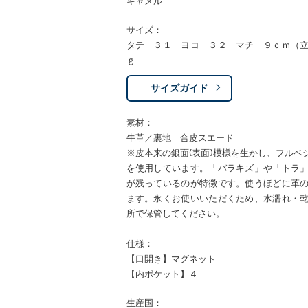
キャメル
サイズ：
タテ ３１ ヨコ ３２ マチ ９ｃｍ（
ｇ
サイズガイド
素材：
牛革／裏地 合皮スエード
※皮本来の銀面(表面)模様を生かし、フル
を使用しています。「バラキズ」や「トラ
が残っているのが特徴です。使うほどに革
ます。永くお使いいただくため、水濡れ・
所で保管してください。
仕様：
【口開き】マグネット
【内ポケット】４
生産国：