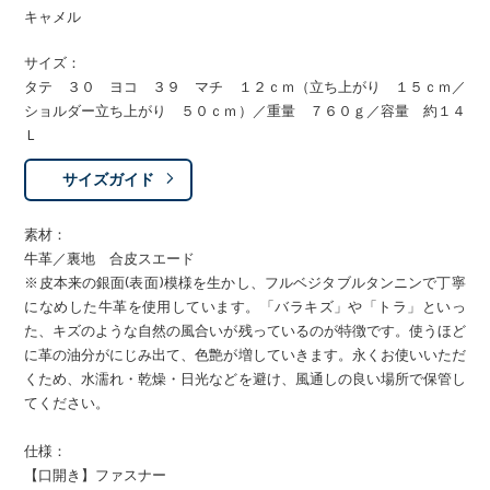
キャメル
サイズ：
タテ ３０ ヨコ ３９ マチ １２ｃｍ（立ち上がり １５ｃｍ／
ショルダー立ち上がり ５０ｃｍ）／重量 ７６０ｇ／容量 約１４
Ｌ
サイズガイド
素材：
牛革／裏地 合皮スエード
※皮本来の銀面(表面)模様を生かし、フルベジタブルタンニンで丁寧
になめした牛革を使用しています。「バラキズ」や「トラ」といっ
た、キズのような自然の風合いが残っているのが特徴です。使うほど
に革の油分がにじみ出て、色艶が増していきます。永くお使いいただ
くため、水濡れ・乾燥・日光などを避け、風通しの良い場所で保管し
てください。
仕様：
【口開き】ファスナー