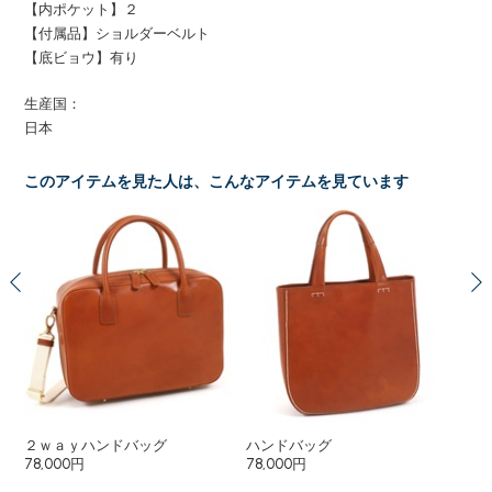
【内ポケット】２
【付属品】ショルダーベルト
【底ビョウ】有り
生産国：
日本
このアイテムを見た人は、こんなアイテムを見ています
２ｗａｙハンドバッグ
ハンドバッグ
シ
78,000円
78,000円
48