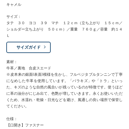
キャメル
サイズ：
タテ ３０ ヨコ ３９ マチ １２ｃｍ（立ち上がり １５ｃｍ／
ショルダー立ち上がり ５０ｃｍ）／重量 ７６０ｇ／容量 約１４
Ｌ
サイズガイド
素材：
牛革／裏地 合皮スエード
※皮本来の銀面(表面)模様を生かし、フルベジタブルタンニンで丁寧
になめした牛革を使用しています。「バラキズ」や「トラ」といっ
た、キズのような自然の風合いが残っているのが特徴です。使うほど
に革の油分がにじみ出て、色艶が増していきます。永くお使いいただ
くため、水濡れ・乾燥・日光などを避け、風通しの良い場所で保管し
てください。
仕様：
【口開き】ファスナー