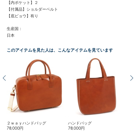
【内ポケット】２
【付属品】ショルダーベルト
【底ビョウ】有り
生産国：
日本
このアイテムを見た人は、こんなアイテムを見ています
２ｗａｙハンドバッグ
ハンドバッグ
シ
78,000円
78,000円
48