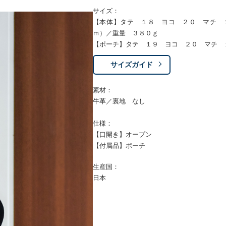
サイズ：
【本体】タテ １８ ヨコ ２０ マチ 
ｍ）／重量 ３８０ｇ
【ポーチ】タテ １９ ヨコ ２０ マチ 
サイズガイド
素材：
牛革／裏地 なし
仕様：
【口開き】オープン
【付属品】ポーチ
生産国：
日本