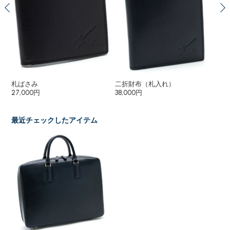
札ばさみ
二折財布（札入れ）
二
27,000円
38,000円
33
最近チェックしたアイテム