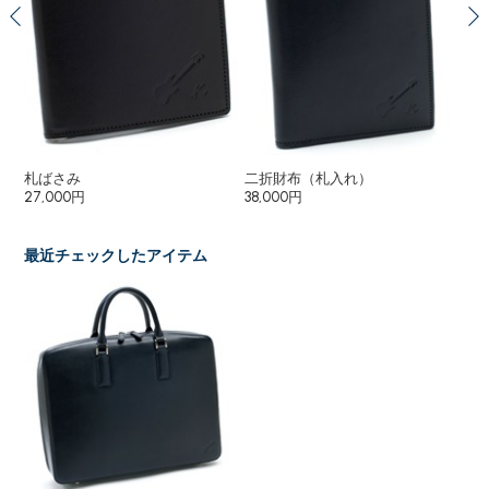
札ばさみ
二折財布（札入れ）
二
27,000円
38,000円
33
最近チェックしたアイテム